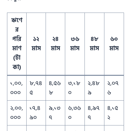
ঋণে
র
পরি
১২
২৪
৩৬
৪৮
৬০
মাণ
মাস
মাস
মাস
মাস
মাস
(টা
কা)
১,০০,
৮,৭৪
৪,৫৬
৩,১৮
২,৪৮
২,০৭
০০০
৫
৮
০
৯
৬
২,০০,
১৭,৪
৯,১৩
৬,৩৬
৪,৯৭
৪,১৫
০০০
৯০
৭
০
৭
২