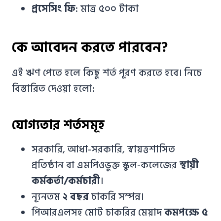
প্রসেসিং ফি
: মাত্র ৫০০ টাকা
কে আবেদন করতে পারবেন?
এই ঋণ পেতে হলে কিছু শর্ত পূরণ করতে হবে। নিচে
বিস্তারিত দেওয়া হলো:
যোগ্যতার শর্তসমূহ
সরকারি, আধা-সরকারি, স্বায়ত্তশাসিত
প্রতিষ্ঠান বা এমপিওভুক্ত স্কুল-কলেজের
স্থায়ী
কর্মকর্তা/কর্মচারী
।
ন্যূনতম
২ বছর
চাকরি সম্পন্ন।
পিআরএলসহ মোট চাকরির মেয়াদ
কমপক্ষে ৫