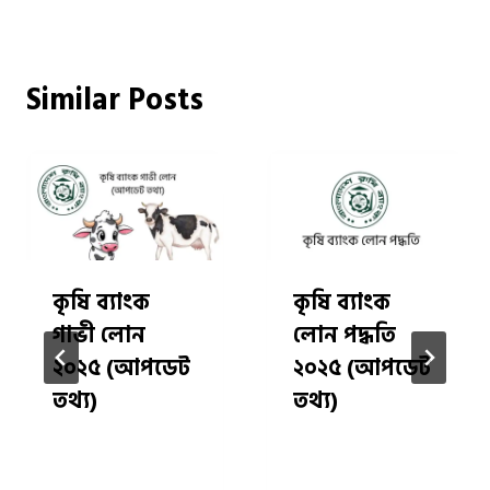
Similar Posts
কৃষি ব্যাংক
কৃষি ব্যাংক
গাভী লোন
লোন পদ্ধতি
২০২৫ (আপডেট
২০২৫ (আপডেট
তথ্য)
তথ্য)