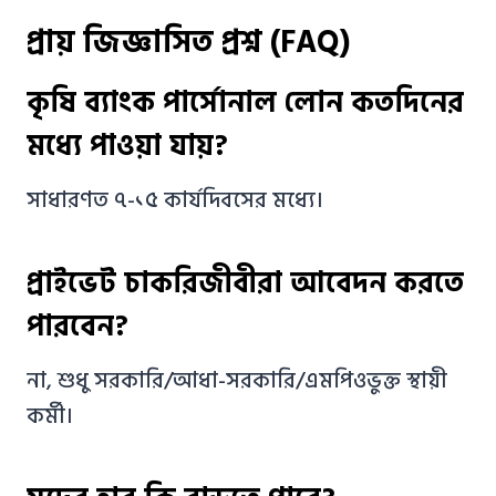
প্রায় জিজ্ঞাসিত প্রশ্ন (FAQ)
কৃষি ব্যাংক পার্সোনাল লোন কতদিনের
মধ্যে পাওয়া যায়?
সাধারণত ৭-১৫ কার্যদিবসের মধ্যে।
প্রাইভেট চাকরিজীবীরা আবেদন করতে
পারবেন?
না, শুধু সরকারি/আধা-সরকারি/এমপিওভুক্ত স্থায়ী
কর্মী।