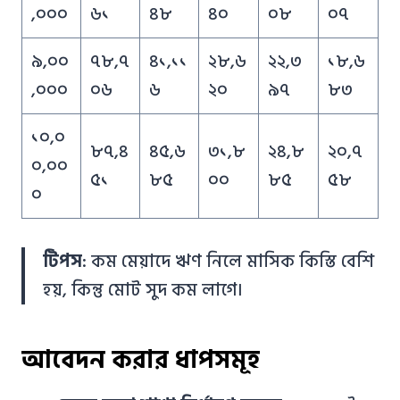
,০০০
৬১
৪৮
৪০
০৮
০৭
৯,০০
৭৮,৭
৪১,১১
২৮,৬
২২,৩
১৮,৬
,০০০
০৬
৬
২০
৯৭
৮৩
১০,০
৮৭,৪
৪৫,৬
৩১,৮
২৪,৮
২০,৭
০,০০
৫১
৮৫
০০
৮৫
৫৮
০
টিপস
: কম মেয়াদে ঋণ নিলে মাসিক কিস্তি বেশি
হয়, কিন্তু মোট সুদ কম লাগে।
আবেদন করার ধাপসমূহ