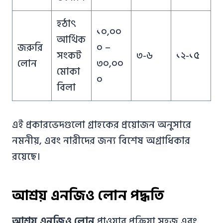
হঠাৎ
১০,০০
আর্থিক
জরুরি
০ –
সংকট
৩-৬
১২-১৫
লোন
৩০,০০
মোকা
০
বিলা
এই প্রকারভেদগুলো গ্রাহকের প্রয়োজন অনুসারে
নমনীয়, এবং নারীদের জন্য বিশেষ অগ্রাধিকার
রয়েছে।
আশ্রয় এনজিও লোন পদ্ধতি
আশ্রয় এনজিও লোন
পাওয়ার প্রক্রিয়া সহজ এবং