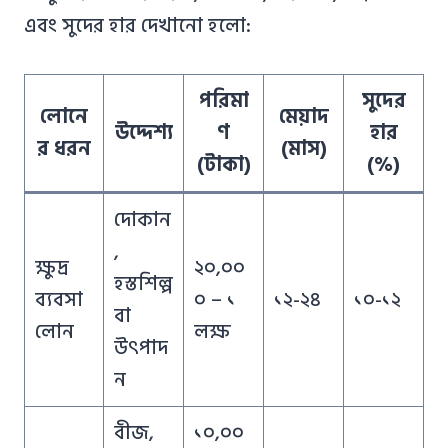
এবং সুদের হার দেখানো হলো:
পরিমা
সুদের
লোনে
মেয়াদ
উদ্দেশ্য
ণ
হার
র ধরন
(মাস)
(টাকা)
(%)
দোকান
,
ক্ষুদ্র
২০,০০
হস্তশিল্প
ব্যবসা
০ – ১
১২-২৪
১০-১২
বা
লোন
লক্ষ
উৎপাদ
ন
বীজ,
১০,০০