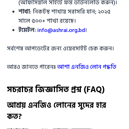
(অফিসিয়াল সাইটে ফর্ম ডাউনলোড করুন)।
শাখা
: নিকটস্থ শাখায় সরাসরি যান; ২০২৫
সালে ৫০০+ শাখা রয়েছে।
ইমেইল
:
info@ashrai.org.bd
।
সর্বশেষ আপডেটের জন্য ওয়েবসাইট চেক করুন।
আরও জানতে পারেনঃ
আশা এনজিও লোন পদ্ধতি
সচরাচর জিজ্ঞাসিত প্রশ্ন (FAQ)
আশ্রয় এনজিও লোনের সুদের হার
কত?