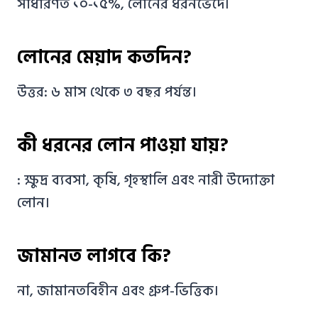
সাধারণত ১০-১৫%, লোনের ধরনভেদে।
লোনের মেয়াদ কতদিন?
উত্তর: ৬ মাস থেকে ৩ বছর পর্যন্ত।
কী ধরনের লোন পাওয়া যায়?
: ক্ষুদ্র ব্যবসা, কৃষি, গৃহস্থালি এবং নারী উদ্যোক্তা
লোন।
জামানত লাগবে কি?
না, জামানতবিহীন এবং গ্রুপ-ভিত্তিক।