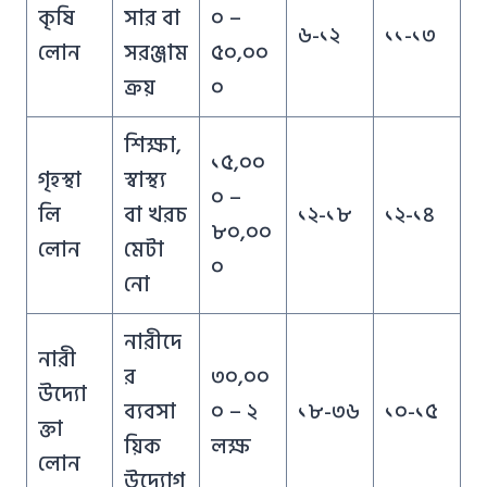
কৃষি
সার বা
০ –
৬-১২
১১-১৩
লোন
সরঞ্জাম
৫০,০০
ক্রয়
০
শিক্ষা,
১৫,০০
গৃহস্থা
স্বাস্থ্য
০ –
লি
বা খরচ
১২-১৮
১২-১৪
৮০,০০
লোন
মেটা
০
নো
নারীদে
নারী
র
৩০,০০
উদ্যো
ব্যবসা
০ – ২
১৮-৩৬
১০-১৫
ক্তা
য়িক
লক্ষ
লোন
উদ্যোগ