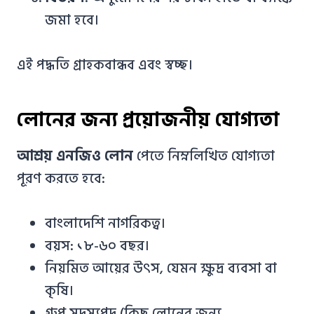
জমা হবে।
এই পদ্ধতি গ্রাহকবান্ধব এবং স্বচ্ছ।
লোনের জন্য প্রয়োজনীয় যোগ্যতা
আশ্রয় এনজিও লোন
পেতে নিম্নলিখিত যোগ্যতা
পূরণ করতে হবে:
বাংলাদেশি নাগরিকত্ব।
বয়স: ১৮-৬০ বছর।
নিয়মিত আয়ের উৎস, যেমন ক্ষুদ্র ব্যবসা বা
কৃষি।
গ্রুপ সদস্যপদ (কিছু লোনের জন্য