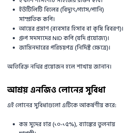
২ কপি পাসপোর্ট সাইজের রঙিন ছবি।
ইউটিলিটি বিলের (বিদ্যুৎ/গ্যাস/পানি)
সাম্প্রতিক কপি।
আয়ের প্রমাণ (ব্যবসার হিসাব বা কৃষি বিবরণ)।
গ্রুপ সদস্যদের NID কপি (যদি প্রযোজ্য)।
জামিনদারের পরিচয়পত্র (নির্দিষ্ট ক্ষেত্রে)।
অতিরিক্ত নথির প্রয়োজন হলে শাখায় জানান।
আশ্রয় এনজিও লোনের সুবিধা
এই লোনের সুবিধাগুলো এটিকে আকর্ষণীয় করে:
কম সুদের হার (১০-১৫%), ব্যাঙ্কের তুলনায়